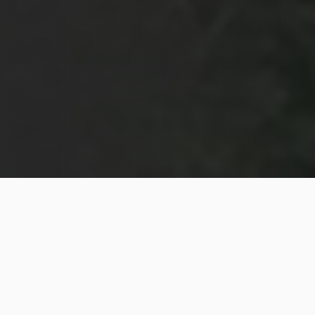
SOBRE A SGS
Com mais de 170 mil m²